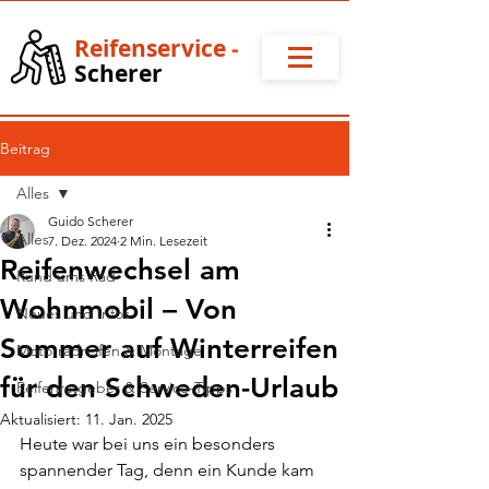
Reifense
rvice
-
Scherer
Beitrag
Alles
Guido Scherer
Alles
7. Dez. 2024
2 Min. Lesezeit
Reifenwechsel am
Rund ums Rad
Wohnmobil – Von
Neues und Infos
Sommer auf Winterreifen
Motorradreifen & Montage
für den Schweden-Urlaub
Reifenratgeber & Service-Tipps
Aktualisiert:
11. Jan. 2025
Heute war bei uns ein besonders 
spannender Tag, denn ein Kunde kam 