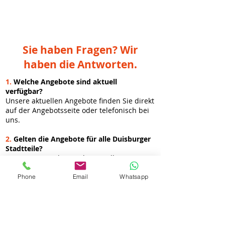
Sie haben Fragen? Wir
haben die Antworten.
1.
Welche Angebote sind aktuell
verfügbar?
Unsere aktuellen Angebote finden Sie direkt
auf der Angebotsseite oder telefonisch bei
uns.
2.
Gelten die Angebote für alle Duisburger
Stadtteile?
Ja, unsere Angebote gelten in allen
Duisburger Stadtteilen sowie in den
umliegenden Städten wie Moers,
Phone
Email
Whatsapp
Oberhausen und Mülheim.
3.
Kann ich Angebote online buchen?
Ja, viele Angebote können direkt über unser
Kontaktformular oder per Telefon gebucht