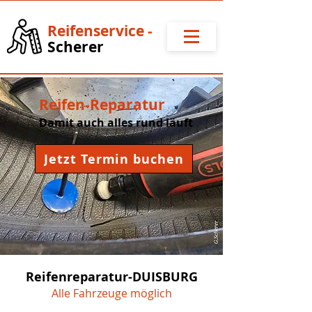
Reifense
rvice
-
Scherer
Reifen-Reparatur
Damit auch alles rund läuft
Jetzt Termin buchen
Reifenreparatur-DUISBURG
Alle Fahrzeuge möglich