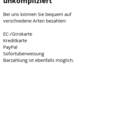
unkompliziert
Bei uns können Sie bequem auf
verschiedene Arten bezahlen:
EC-/Girokarte
Kreditkarte
PayPal
Sofortüberweisung
Barzahlung ist ebenfalls möglich.
⚠️ Wichtig bei Einsätzen
außerhalb der Öffnungszeiten:
Vor jeder Anfahrt und Auftrag ist eine
Sicherheitsleistung in Höhe von 100 € zu
erbringen. Diese kann per PayPal,
Sofortüberweisung oder Karte erfolgen.