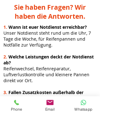
Sie haben Fragen? Wir
haben die Antworten.
1.
Wann ist euer Notdienst erreichbar?
Unser Notdienst steht rund um die Uhr, 7
Tage die Woche, für Reifenpannen und
Notfälle zur Verfügung.
2.
Welche Leistungen deckt der Notdienst
ab?
Reifenwechsel, Reifenreparatur,
Luftverlustkontrolle und kleinere Pannen
direkt vor Ort.
3.
Fallen Zusatzkosten außerhalb der
regulären Zeiten an?
Ja, Nacht-, Wochenend- oder
Phone
Email
Whatsapp
Feiertagszuschläge können anfallen.
4.
Kann ich den Notdienst auch spontan
kontaktieren?
Ja, unser mobiler Service ist kurzfristig
verfügbar, besonders in Duisburg und