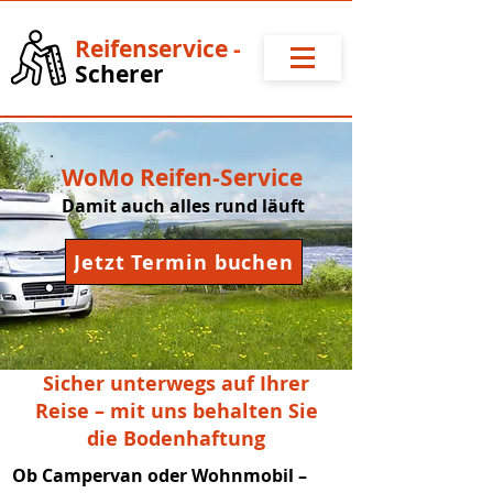
Reifense
rvice
-
Scherer
WoMo Reifen-Service
Damit auch alles rund läuft
Jetzt Termin buchen
​Sicher unterwegs auf Ihrer
Reise – mit uns behalten Sie
die Bodenhaftung
Ob Campervan oder Wohnmobil –