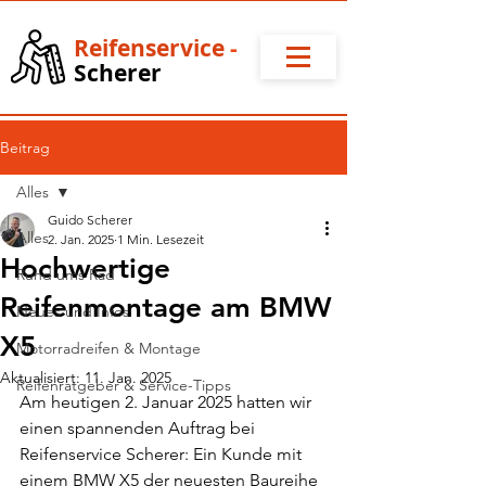
Reifense
rvice
-
Scherer
Beitrag
Alles
Guido Scherer
Alles
2. Jan. 2025
1 Min. Lesezeit
Hochwertige
Rund ums Rad
Reifenmontage am BMW
Neues und Infos
X5
Motorradreifen & Montage
Aktualisiert:
11. Jan. 2025
Reifenratgeber & Service-Tipps
Am heutigen 2. Januar 2025 hatten wir 
einen spannenden Auftrag bei 
Reifenservice Scherer: Ein Kunde mit 
einem BMW X5 der neuesten Baureihe 