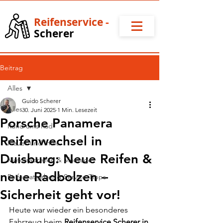
Reifense
rvice
-
Scherer
Beitrag
Alles
Guido Scherer
Alles
30. Juni 2025
1 Min. Lesezeit
Porsche Panamera
Rund ums Rad
Reifenwechsel in
Neues und Infos
Duisburg: Neue Reifen &
Motorradreifen & Montage
neue Radbolzen –
Reifenratgeber & Service-Tipps
Sicherheit geht vor!
Heute war wieder ein besonderes 
Fahrzeug beim 
Reifenservice Scherer in 