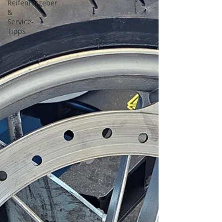
Reifenratgeber
&
Service-
Tipps