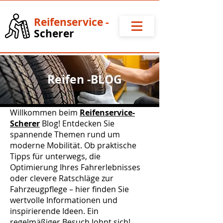
Reifense
rvice
-
Scherer
Reifen -BLOG
Willkommen beim
Reifenservice-
Scherer
Blog! Entdecken Sie
spannende Themen rund um
moderne Mobilität. Ob praktische
Tipps für unterwegs, die
Optimierung Ihres Fahrerlebnisses
oder clevere Ratschläge zur
Fahrzeugpflege – hier finden Sie
wertvolle Informationen und
inspirierende Ideen. Ein
regelmäßiger Besuch lohnt sich!