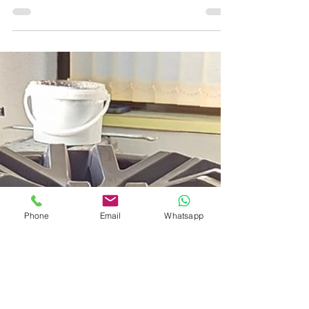
demontieren, Reifen wuchten, sicher
montieren – perfekt vorbereitet für die
Straße! ✅
Phone
Email
Whatsapp