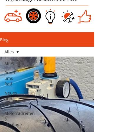
Blog
Alles
Alles
Rund
ums
Rad
Neues
und
Infos
Motorradreifen
&
Montage