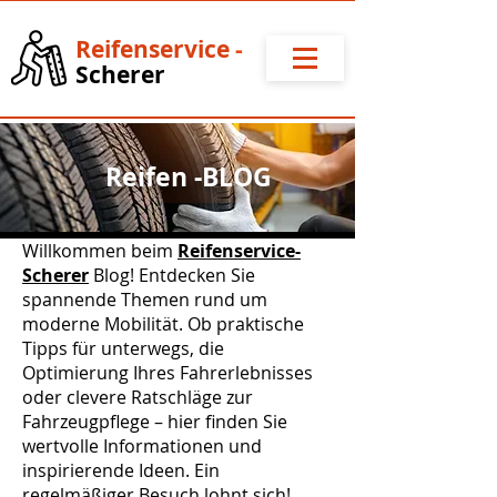
Reifense
rvice
-
Scherer
Reifen -BLOG
Willkommen beim
Reifenservice-
Scherer
Blog! Entdecken Sie
spannende Themen rund um
moderne Mobilität. Ob praktische
Tipps für unterwegs, die
Optimierung Ihres Fahrerlebnisses
oder clevere Ratschläge zur
Fahrzeugpflege – hier finden Sie
wertvolle Informationen und
inspirierende Ideen. Ein
regelmäßiger Besuch lohnt sich!